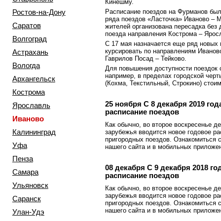
Кинешму.
Расписание поездов на Фурманов был
Ростов-на-Дону
ряда поездов «Ласточка» Иваново – М
Саратов
жителей организована пересадка без
поезда направления Кострома – Ярос
Волгоград
С 17 мая назначается еще ряд новых 
курсировать по направлениям Иваново
Астрахань
Гаврилов Посад – Тейково.
Вологда
Для повышения доступности поездок 
например, в пределах городской черт
Архангельск
(Кохма, Текстильный, Строкино) стоим
Кострома
25 ноября
С 8 декабря 2019 го
Ярославль
расписание поездов
Иваново
Как обычно, во второе воскресенье д
Калининград
зарубежья вводится новое годовое р
пригородных поездов. Ознакомиться 
Уфа
нашего сайта и в мобильных приложе
Пенза
08 декабря
С 9 декабря 2018 го
Самара
расписание поездов
Ульяновск
Как обычно, во второе воскресенье д
зарубежья вводится новое годовое р
Саранск
пригородных поездов. Ознакомиться 
нашего сайта и в мобильных приложе
Улан-Удэ