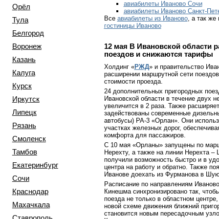
авиабилеты Иваново Сочи
Орёл
авиабилеты Иваново Санкт-Пет
Все
авиабилеты из Иваново
, а так ж
Тула
гостиницы Иваново
Белгород
Воронеж
12 мая
В Ивановской области 
поездов и снижаются тарифы
Казань
Холдинг «
РЖД
» и правительство Ива
Калуга
расширении маршрутной сети поездов
стоимости проезда.
Курск
24 дополнительных пригородных поез
Ивановской области в течение двух не
Иркутск
увеличится в 2 раза. Также расширяе
Липецк
задействованы современные дизельны
автобусы) РА-3 «Орлан». Они исполь
Рязань
участках железных дорог, обеспечива
комфорта для пассажиров.
Смоленск
С 10 мая «Орланы» запущены по мар
Тамбов
Нерехту, а также на линии Нерехта – 
получили возможность быстро и в удо
Екатеринбург
центра на работу и обратно. Также по
Иванове доехать из Фурманова в Шую
Сочи
Расписание по направлениям Иваново 
Краснодар
Кинешма синхронизировано так, чтоб
поезда не только в областном центре,
Махачкала
новой схеме движения ближний приго
становится новым пересадочным узл
Ставрополь